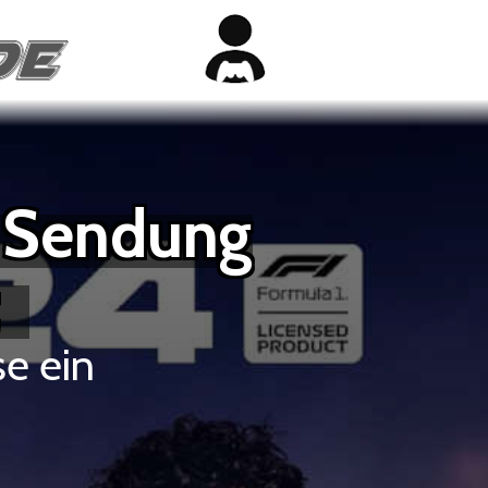
e Sendung
t
se ein