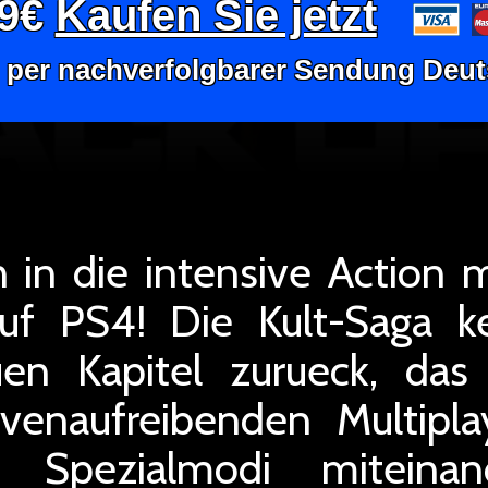
99€
Kaufen Sie jetzt
 per nachverfolgbarer Sendung Deu
 in die intensive Action m
uf PS4! Die Kult-Saga k
uen Kapitel zurueck, das
venaufreibenden Multipl
re Spezialmodi miteinan