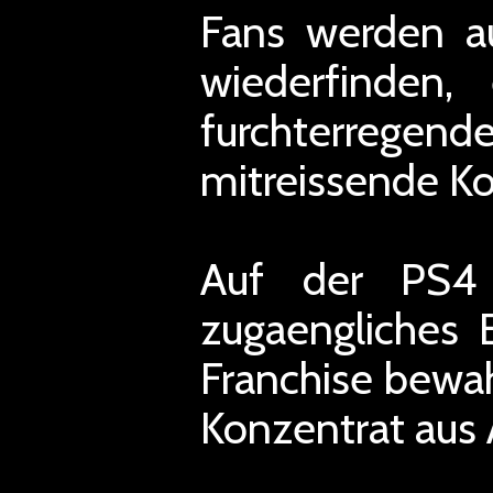
Fans werden a
wiederfinden,
furchterrege
mitreissende K
Auf der PS4 
zugaengliches 
Franchise bewahr
Konzentrat aus 